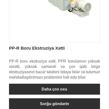
PP-R Boru Ekstruziya Xətti
PP-R boru ekstruziya xətti, PPR borularının yüksək
sürətli, yüksək səmərəli və çox qatlı birgə
ekstruziyasının bazar tələbini ödəyə bilər və tutumun
məhdudlaşdırılması problemini həll edə bilər.
Daha çox oxu
Sorğu göndərin