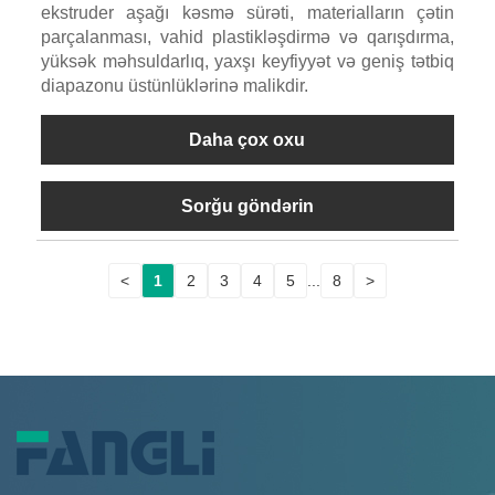
ekstruder aşağı kəsmə sürəti, materialların çətin
parçalanması, vahid plastikləşdirmə və qarışdırma,
yüksək məhsuldarlıq, yaxşı keyfiyyət və geniş tətbiq
diapazonu üstünlüklərinə malikdir.
Daha çox oxu
Sorğu göndərin
<
1
2
3
4
5
...
8
>