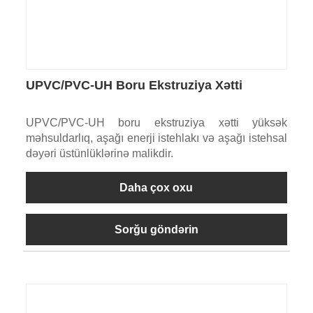
UPVC/PVC-UH Boru Ekstruziya Xətti
UPVC/PVC-UH boru ekstruziya xətti yüksək
məhsuldarlıq, aşağı enerji istehlakı və aşağı istehsal
dəyəri üstünlüklərinə malikdir.
Daha çox oxu
Sorğu göndərin