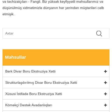
və təchizatçıları - Fangli. Biz yüksək keyfiyyətli məhsullarımız və
düşünülmüş xidmətimizlə dünyanın hər yerindən müştəriləri cəlb
etmişik.
Məhsullar
Bərk Divar Boru Ekstruziya Xətti
Strukturlaşdırılmış Divar Boru Ekstruziya Xətti
Xüsusi İstifadə Boru Ekstruziya Xətti
Köməkçi Dəstək Avadanlıqları