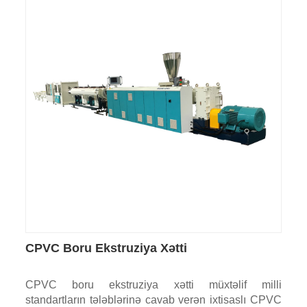
CPVC Boru Ekstruziya Xətti
CPVC boru ekstruziya xətti müxtəlif milli
standartların tələblərinə cavab verən ixtisaslı CPVC