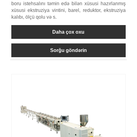
boru istehsalını təmin edə bilən xüsusi hazırlanmış
xüsusi ekstruziya vintini, barel, reduktor, ekstruziya
kalıbı, ölçü qolu və s.
Daha çox oxu
Sorğu göndərin