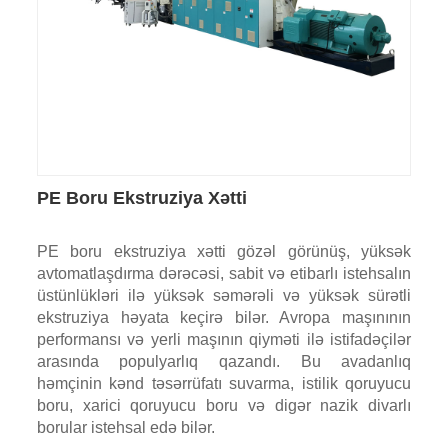
PE Boru Ekstruziya Xətti
PE boru ekstruziya xətti gözəl görünüş, yüksək
avtomatlaşdırma dərəcəsi, sabit və etibarlı istehsalın
üstünlükləri ilə yüksək səmərəli və yüksək sürətli
ekstruziya həyata keçirə bilər. Avropa maşınının
performansı və yerli maşının qiyməti ilə istifadəçilər
arasında populyarlıq qazandı. Bu avadanlıq
həmçinin kənd təsərrüfatı suvarma, istilik qoruyucu
boru, xarici qoruyucu boru və digər nazik divarlı
borular istehsal edə bilər.