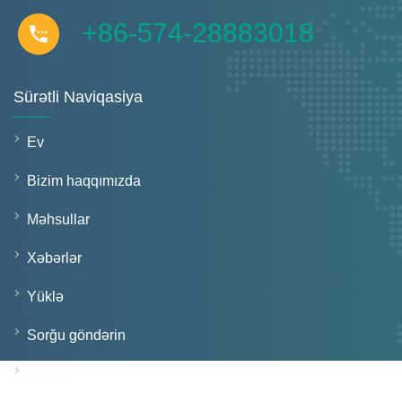
+86-574-28883018
Sürətli Naviqasiya
Ev
Bizim haqqımızda
Məhsullar
Xəbərlər
Yüklə
Sorğu göndərin
Bizimlə əlaqə saxlayın