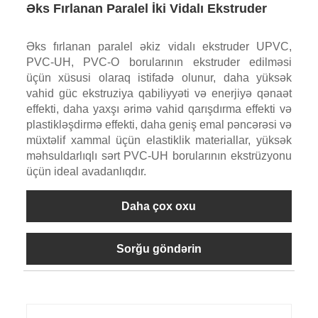
Əks Fırlanan Paralel İki Vidalı Ekstruder
Əks fırlanan paralel əkiz vidalı ekstruder UPVC,
PVC-UH, PVC-O borularının ekstruder edilməsi
üçün xüsusi olaraq istifadə olunur, daha yüksək
vahid güc ekstruziya qabiliyyəti və enerjiyə qənaət
effekti, daha yaxşı ərimə vahid qarışdırma effekti və
plastikləşdirmə effekti, daha geniş emal pəncərəsi və
müxtəlif xammal üçün elastiklik materiallar, yüksək
məhsuldarlıqlı sərt PVC-UH borularının ekstrüzyonu
üçün ideal avadanlıqdır.
Daha çox oxu
Sorğu göndərin