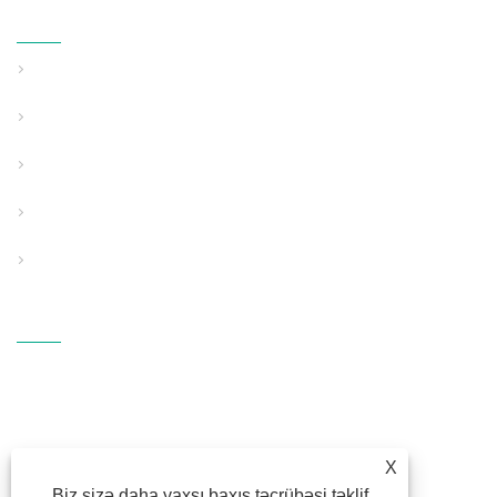
Məhsullar
Bərk Divar Boru Ekstruziya Xətti
Strukturlaşdırılmış Divar Boru Ekstruziya Xətti
Xüsusi İstifadə Boru Ekstruziya Xətti
Köməkçi Dəstək Avadanlıqları
PP əridilmiş parça avadanlığı
Bizimlə Əlaqə Saxlayın
ÜNVAN: Fangli Texnologiya
Sənaye Zonası, S214 Rd.,
Hengzhang, Shiqi küçəsi, Haishu
Rayonu, Ningbo, Zhejiang
X
E-POÇT:
fl@fangli.com
Biz sizə daha yaxşı baxış təcrübəsi təklif