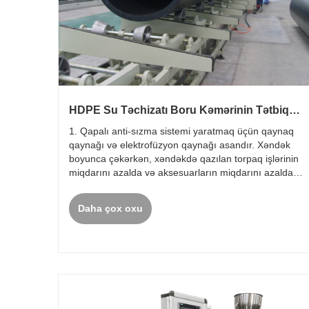
HDPE Su Təchizatı Boru Kəmərinin Tətbiqdə
Üstünlükləri
1. Qapalı anti-sızma sistemi yaratmaq üçün qaynaq
qaynağı və elektrofüzyon qaynağı asandır. Xəndək
boyunca çəkərkən, xəndəkdə qazılan torpaq işlərinin
miqdarını azalda və aksesuarların miqdarını azalda
bilər.
Daha çox oxu