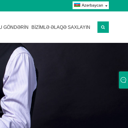
Azərbaycan
U GÖNDƏRIN
BIZIMLƏ ƏLAQƏ SAXLAYIN