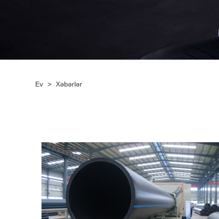
Ev
>
Xəbərlər