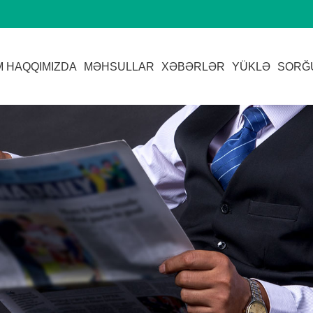
M HAQQIMIZDA
MƏHSULLAR
XƏBƏRLƏR
YÜKLƏ
SORĞ