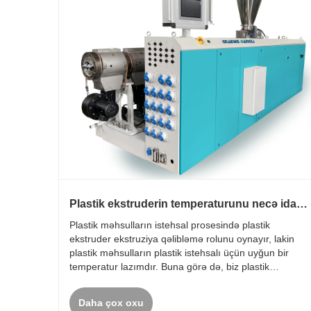
Plastik ekstruderin temperaturunu necə idarə
etmək olar?
Plastik məhsulların istehsal prosesində plastik
ekstruder ekstruziya qəlibləmə rolunu oynayır, lakin
plastik məhsulların plastik istehsalı üçün uyğun bir
temperatur lazımdır. Buna görə də, biz plastik
məhsullar istehsal edərkən, ilk növbədə, plastik
ekstruderin vintli barelini qızdırmalıyıq.
Daha çox oxu