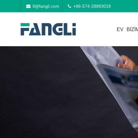
fl@fangli.com
+86-574-28883018
EV
BIZI