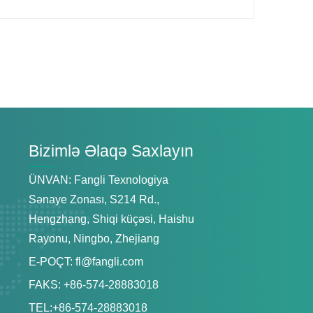
Bizimlə Əlaqə Saxlayın
ÜNVAN: Fangli Texnologiya
Sənaye Zonası, S214 Rd.,
Hengzhang, Shiqi küçəsi, Haishu
Rayonu, Ningbo, Zhejiang
E-POÇT:
fl@fangli.com
FAKS: +86-574-28883018
TEL:
+86-574-28883018