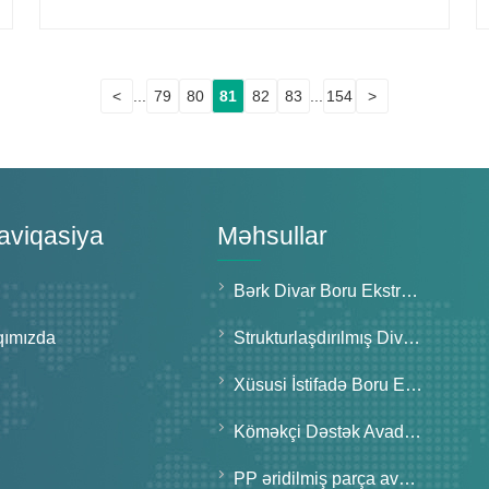
<
...
79
80
81
82
83
...
154
>
Naviqasiya
Məhsullar
Bərk Divar Boru Ekstruziya Xətti
qımızda
Strukturlaşdırılmış Divar Boru Ekstruziya Xətti
Xüsusi İstifadə Boru Ekstruziya Xətti
Köməkçi Dəstək Avadanlıqları
PP əridilmiş parça avadanlığı