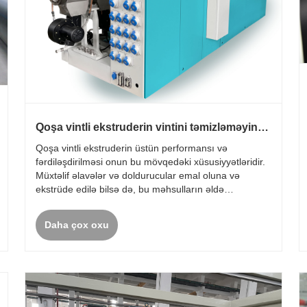
Qoşa vintli ekstruderin vintini təmizləməyin
üç ümumi yolu
Qoşa vintli ekstruderin üstün performansı və
fərdiləşdirilməsi onun bu mövqedəki xüsusiyyətləridir.
Müxtəlif əlavələr və doldurucular emal oluna və
ekstrüde edilə bilsə də, bu məhsulların əldə
edilməsinin bəzi üsulları çirklənmə problemlərinə və
barel boyunca bir çox hissədə aşağı axın və ya
Daha çox oxu
təzyiqə......