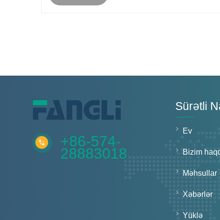
Sürətli 
Ev
+86-574-
28883018
Bizim haq
Məhsullar
Xəbərlər
Yüklə