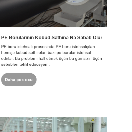
PE Borularının Kobud Səthinə Nə Səbəb Olur
PE boru istehsalı prosesində PE boru istehsalçıları
həmişə kobud səthi olan bəzi pe borular istehsal
edirlər. Bu problemi həll etmək üçün bu gün sizin üçün
səbəbləri təhlil edəcəyəm:
Daha çox oxu