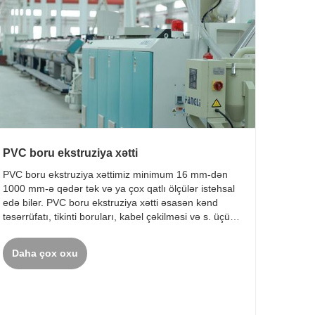
PVC boru ekstruziya xətti
PVC boru ekstruziya xəttimiz minimum 16 mm-dən
1000 mm-ə qədər tək və ya çox qatlı ölçülər istehsal
edə bilər. PVC boru ekstruziya xətti əsasən kənd
təsərrüfatı, tikinti boruları, kabel çəkilməsi və s. üçün
borular istehsal etmək üçün istifadə olunur. PVC boru
ekstruderi və daşıma qurğusu idxal e......
Daha çox oxu