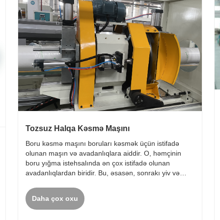
Tozsuz Halqa Kəsmə Maşını
Boru kəsmə maşını boruları kəsmək üçün istifadə
olunan maşın və avadanlıqlara aiddir. O, həmçinin
boru yığma istehsalında ən çox istifadə olunan
avadanlıqlardan biridir. Bu, əsasən, sonrakı yiv və
qaynaq üçün uzun boruları ayrıca kəsmək üçün bir
növ avadanlıqdır.
Daha çox oxu