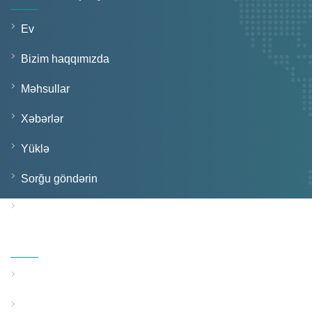
Ev
Bizim haqqımızda
Məhsullar
Xəbərlər
Yüklə
Sorğu göndərin
Bizimlə əlaqə saxlayın
Məhsullar
Bərk Divar Boru Ekstruziya Xətti
Strukturlaşdırılmış Divar Boru Ekstruziya Xətti