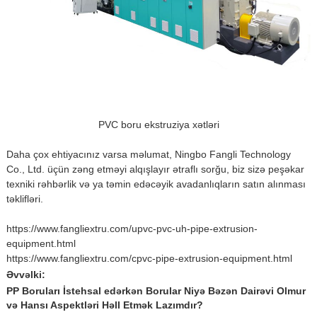
PVC boru ekstruziya xətləri
Daha çox ehtiyacınız varsa məlumat, Ningbo Fangli Technology
Co., Ltd. üçün zəng etməyi alqışlayır ətraflı sorğu, biz sizə peşəkar
texniki rəhbərlik və ya təmin edəcəyik avadanlıqların satın alınması
təklifləri.
https://www.fangliextru.com/upvc-pvc-uh-pipe-extrusion-
equipment.html
https://www.fangliextru.com/cpvc-pipe-extrusion-equipment.html
Əvvəlki:
PP Boruları İstehsal edərkən Borular Niyə Bəzən Dairəvi Olmur
və Hansı Aspektləri Həll Etmək Lazımdır?