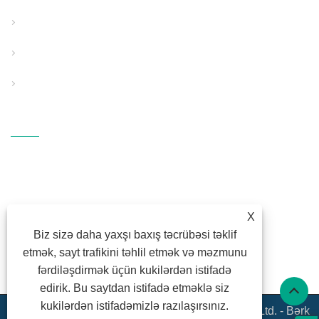
Xüsusi İstifadə Boru Ekstruziya Xətti
Köməkçi Dəstək Avadanlıqları
PP əridilmiş parça avadanlığı
Bizimlə Əlaqə Saxlayın
ÜNVAN: Fangli Texnologiya
Sənaye Zonası, S214 Rd.,
Hengzhang, Shiqi küçəsi, Haishu
Rayonu, Ningbo, Zhejiang
X
E-POÇT:
fl@fangli.com
Biz sizə daha yaxşı baxış təcrübəsi təklif
etmək, sayt trafikini təhlil etmək və məzmunu
FAKS: +86-574-28883018
fərdiləşdirmək üçün kukilərdən istifadə
TEL:
+86-574-28883018
edirik. Bu saytdan istifadə etməklə siz
kukilərdən istifadəmizlə razılaşırsınız.
Copyright © 2020 Ningbo Fangli Technology Co., Ltd. - Bərk