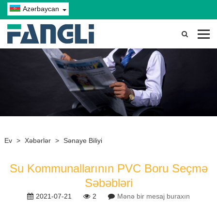
Azərbaycan
Ev
>
Xəbərlər
>
Sənaye Biliyi
Su Kommunallarının PVC Boru Seçmə
Səbəbləri
2021-07-21
2
Mənə bir mesaj buraxın