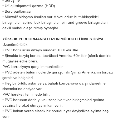
• Sürüşmə
• Üfüqi istiqamətli qazma (HDD)
• Boru partlaması
• Müxtəlif birləşmə üsulları var Mövcuddur: butt-birləşdirici
birləşmələr, spline-lock birləşmələr, pin-and-groove birləşmələri,
daxili məhdudlaşdırılmış oynaqlar
YÜKSƏK PERFORMANSLI UZUN MÜDDƏTLİ İNVESTİSİYA
Uzunömürlülük
• PVC boru üçün dizayn müddəti 100+-dir illər.
• Şimalda təzyiq borusu təcrübəsi Amerika 60+ ildir (sferik dəmirlə
müqayisə edilə bilər).
PVC korroziyaya qarşı immunitetlidir:
• PVC adətən bütün növlərdə quraşdırılır Şimali Amerikanın torpaq
şəraiti və bölgələri.
• Heç bir örtük, astar və ya bahalı korroziyaya qarşı idarəetmə
sistemlərinə ehtiyac var.
PVC hərəkəti təmin edə bilir:
• PVC borunun dərin yuvalı zəngi və tıxac birləşmələri qırılma
əvəzinə hərəkət etməyə imkan verir.
• PVC imkan verən elastik bir borudur yer dəyişdikcə əyilmə baş
verir.