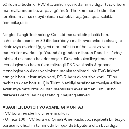
50 ildən artıqdır ki, PVC davamlıdır çevik dəmir və digər təzyiq boru
materiallarından bazar payı götürdü. The kommunal xidmətlər
tərəfindən ən çox qeyd olunan səbəblər aşağıda qısa şəkildə
ümumiləşdirilir.
Ningbo Fangli Technology Co., Ltd mexanikidir plastik boru
sahəsində təxminən 30 illik təcrübəyə malik avadanlıq istehsalçısı
ekstruziya avadanlığı, yeni ətraf mühitin mühafizəsi və yeni
materiallar avadanlığı. Yarandığı gündən etibarən Fangli istifadəçi
tələbləri əsasında hazırlanmışdır. Davamlı təkmilləşdirmə, əsas
texnologiya və həzm üzrə müstəqil R&D vasitəsilə & qabaqcıl
texnologiya və digər vasitələrin mənimsənilməsi, biz PVC inkişaf
etmişdir boru ekstruziya xətti, PP-R boru ekstruziya xətti, PE su
təchizatı / qaz borusu Çin Tikinti Nazirliyi tərəfindən tövsiyə edilən
ekstruziya xətti idxal olunan məhsulları əvəz etmək. Biz “Birinci
dərəcəli Brend” adını qazandıq Zhejiang vilayəti”.
AŞAĞI İLK DƏYƏR VƏ ASANLIĞI MONTAJ
PVC boru rəqabətli qiymətə malikdir:
• Ən azı 100 PVC boru var Şimali Amerikada çox rəqabətli bir təzyiq
borusu istehsalını təmin edir bir çox distribyutoru olan bəzi digər