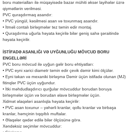
boru materialları ilə müqayisədə bazar mühiti əksər layihələr üzrə
qiymətlərin verilməsi.
PVC quraşdırmaq asandır:
• PVC yüngül, kəsilməsi asan və toxunmaq asandır.
• İtməli contalı birləşmələr tez təmin edir montaj.
• Quraşdırma uğurla həyata keçirilə bilər geniş sahə şəraitində
həyata keçirilir.
İSTİFADƏ ASANLIĞI VƏ UYĞUNLUĞU MÖVCUD BORU
ENGELLƏRİ
PVC boru mövcud ilə uyğun gəlir boru ehtiyatları:
• PVC eyni xarici diametr təmin edir çevik dəmir kimi ölçülər.
• Eyni təkan və mexaniki birləşmə Dəmir üçün istifadə olunan (MJ)
fitinqlər PVC üçün uyğundur.
• İtki məhdudlaşdırıcı qurğular mövcuddur borudan boruya
birləşmələr üçün və borudan əlavə birləşmələr üçün.
Xidmət əlaqələri asanlıqla həyata keçirilir:
• PVC asan toxunur – yəhərli kranlar, qollu kranlar və birbaşa
kranlar, həmçinin tıqqıltılı muftalar.
• Əlaqələr qədər edilə bilər ölçüsünə görə.
Xəndəksiz seçimlər mövcuddur: