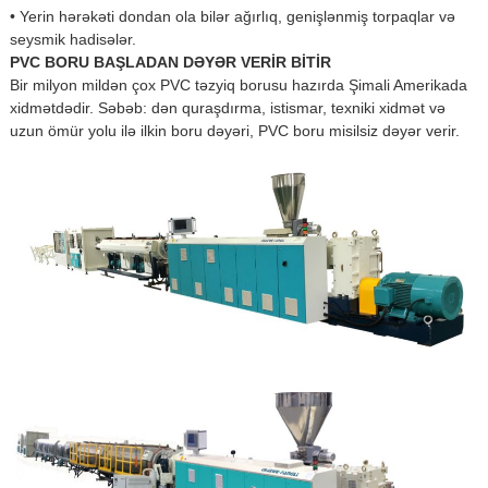
• Yerin hərəkəti dondan ola bilər ağırlıq, genişlənmiş torpaqlar və
seysmik hadisələr.
PVC BORU BAŞLADAN DƏYƏR VERİR BİTİR
Bir milyon mildən çox PVC təzyiq borusu hazırda Şimali Amerikada
xidmətdədir. Səbəb: dən quraşdırma, istismar, texniki xidmət və
uzun ömür yolu ilə ilkin boru dəyəri, PVC boru misilsiz dəyər verir.