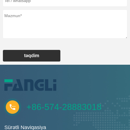
təqdim
+86-574-28883018
Sürətli Naviqasiya